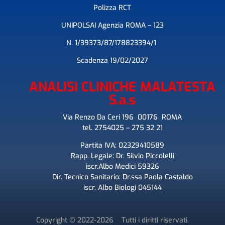
Polizza RCT
UNIPOLSAI Agenzia ROMA – 123
N.
1/39373/87/178823394/1
Scadenza 19/02/2027
ANALISI CLINICHE MALATESTA
S.a.s
Via Renzo Da Ceri 196 00176 ROMA
tel. 2754025 – 275 32 21
Partita IVA: 02329410589
Rapp. Legale: Dr. Silvio Piccolelli
iscr.Albo Medici 59326
Dir. Tecnico Sanitario: Dr.ssa Paola Castaldo
iscr. Albo Biologi 045144
Copyright © 2022-2026 Tutti i diritti riservati.